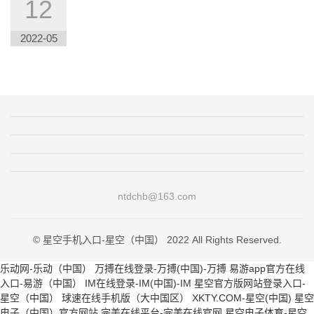
12
2022-05
ntdchb@163.com
© 星空手机入口-星空（中国） 2022 All Rights Reserved.
乐动网-乐动（中国）
万搏在线登录-万搏(中国)-万搏
易游app官方在线
入口-易游（中国）
IM在线登录-IM(中国)-IM
星空官方版网站登录入口-
星空（中国）
球速在线手机版（大中国区）
XKTY.COM-星空(中国)
星空
电子（中国）官方网站
完美在线平台-完美在线官网
星空电子体育-星空