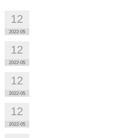
12
2022-05
12
2022-05
12
2022-05
12
2022-05